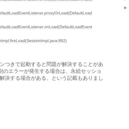
DefaultLoadEventListener.proxyOrLoad(DefaultLoad
DefaultLoadEventListener.onLoad(DefaultLoadEvent
nImpl.fireLoad(SessionImpl.java:862)
rオプションつきで起動すると問題が解決することがあ
別のエラーが発生する場合は、永続セッショ
ことで解決する場合がある、という記載もありまし