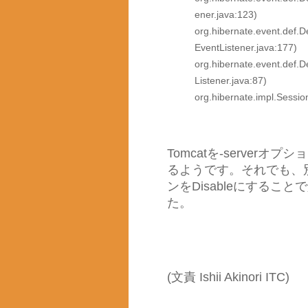
ener.java:123)
org.hibernate.event.def.
EventListener.java:177)
org.hibernate.event.def.
Listener.java:87)
org.hibernate.impl.Sessio
Tomcatを-serve
るようです。それでも、
ンをDisableにする
た。
(文責 Ishii Akinori ITC)