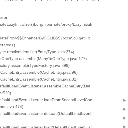
rror:
ateLazyInitializer()Lorg/hibernate/proxy/LazyInitiali
ernateProxy$$EnhancerByCGLIB$$2bcce5c8.getHib
nerated>)
ype.resolveIdentifier(EntityType.java:274)
yToOneType.assemble(ManyToOneType.java:177)
actory.assemble(TypeFactory.java:398)
y.CacheEntry.assemble(CacheEntry.java:96)
y.CacheEntry.assemble(CacheEntry.java:82)
DefaultLoadEventListener.assembleCacheEntry(Def
a:520)
DefaultLoadEventListener.loadFromSecondLevelCac
ner.java:474)
DefaultLoadEventListener.doLoad(DefaultLoadEvent
efaultLoadEventListener.load(DefaultLoadEventList