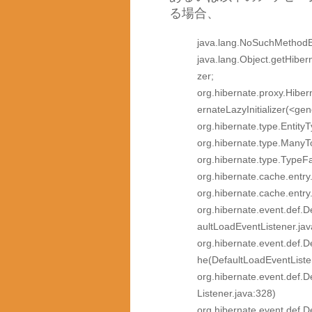
る場合、
java.lang.NoSuchMethodE
java.lang.Object.getHibern
zer;
org.hibernate.proxy.Hib
ernateLazyInitializer(<ge
org.hibernate.type.EntityT
org.hibernate.type.Man
org.hibernate.type.TypeF
org.hibernate.cache.entr
org.hibernate.cache.entr
org.hibernate.event.def.
aultLoadEventListener.jav
org.hibernate.event.def.
he(DefaultLoadEventListe
org.hibernate.event.def.
Listener.java:328)
org.hibernate.event.def.D