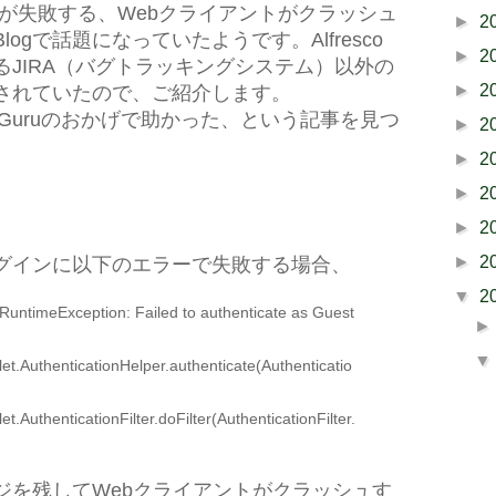
ログインが失敗する、Webクライアントがクラッシュ
►
2
ogで話題になっていたようです。Alfresco
►
2
JIRA（バグトラッキングシステム）以外の
►
2
されていたので、ご紹介します。
sued Guruのおかげで助かった、という記事を見つ
►
2
►
2
►
2
►
2
►
2
グインに以下のエラーで失敗する場合、
▼
2
coRuntimeException: Failed to authenticate as Guest
let.AuthenticationHelper.authenticate(Authenticatio
t.AuthenticationFilter.doFilter(AuthenticationFilter.
ジを残してWebクライアントがクラッシュす