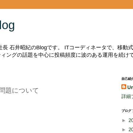
log
副社長 石井昭紀のBlogです。 ITコーディネータで、移
ルティングの話題を中心に投稿頻度に波のある運用を続け
自己紹
U
敗問題について
詳細
ブログ
►
2
►
2