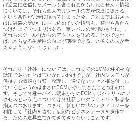
ば過去に送信したメールも含まれるかもしれません）情報
については、それら個人向けツールの方が快適に扱える。
という条件が完全に揃ってしまった今、これまでおおざっ
ぱに組織の壁の中に押し込めていた情報も、整理や条件を
つけた上で（つまりはある一定レベルの管理のもとに）、
それらのツール群からのアクセスを認めることができれ
ば、さらなる生産性の向上が期待できる、と多くの人が考
えるようになってきました。
それこそ「社外」については、これまでのECMの中心的な
話題であったとは言いがたいわけですが、社内システムが
保持する情報を分類、整理し、適切なアクセス権を付与し
ていくというのはまさにECMがやってきたことなわけで
す。そして各種モバイル端末からのECMリポジトリへのア
クセスという点については各社新しいクライアント製品を
揃えつつあります。つまり、新しい世代のテクノロジーを
利用して「社内を含む」広範なビジネスデータを操作す
る、ための道具立てができてきたということです。