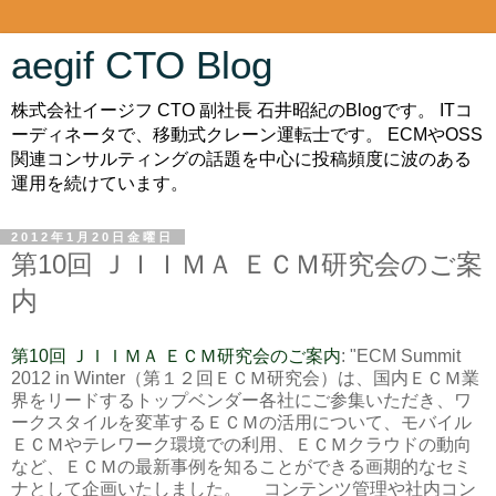
aegif CTO Blog
株式会社イージフ CTO 副社長 石井昭紀のBlogです。 ITコ
ーディネータで、移動式クレーン運転士です。 ECMやOSS
関連コンサルティングの話題を中心に投稿頻度に波のある
運用を続けています。
2012年1月20日金曜日
第10回 ＪＩＩＭＡ ＥＣＭ研究会のご案
内
第10回 ＪＩＩＭＡ ＥＣＭ研究会のご案内
: "ECM Summit
2012 in Winter（第１２回ＥＣＭ研究会）は、国内ＥＣＭ業
界をリードするトップベンダー各社にご参集いただき、ワ
ークスタイルを変革するＥＣＭの活用について、モバイル
ＥＣＭやテレワーク環境での利用、ＥＣＭクラウドの動向
など、ＥＣＭの最新事例を知ることができる画期的なセミ
ナとして企画いたしました。 コンテンツ管理や社内コン