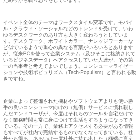
ため今から戦々恐々をしています。
イベント全体のテーマはワークスタイル変革です。モバイ
ル・クラウド・ソーシャルなどのトレンドを受けて、いわ
ゆるデスクワークのあり方も大きく変わろうとしていま
す。デスクワーク、ホワイトカラー、ナレッジワーカーな
ど似ているようで重心の異なる言葉がいろいろとあります
が、従来PCを使って企業システム（及びそこに格納されて
いるビジネスデータ）へアクセスしていた人達が、その第
一の当事者と考えてよいでしょう。コンシューマライゼー
ションや技術ポピュリズム（Tech-Populism）と言われる動
きですね。
企業によって整備された機材やソフトウェアよりも使い勝
手の良いコンシューマ向けの（無償）サービスに慣れ親し
んだエンドユーザが、今度はそれらのツールを自宅だけで
なく業務時間も常に身につけて生活をするようになってき
ている。その一方で、業務上アクセスする必要がある情報
もすべてが社内で完結するものでなくなってきている。社
外から得る、あるいは一度社外に持ち出した（極端に言え