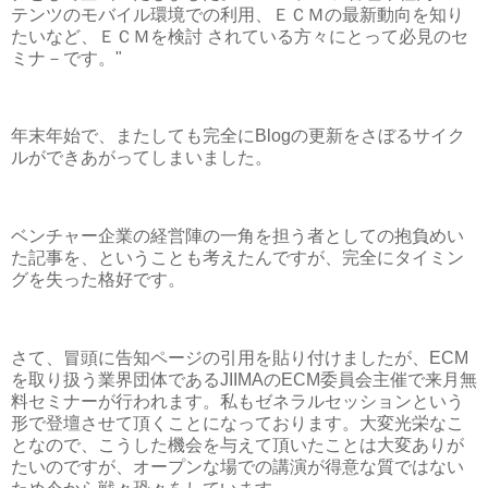
テンツのモバイル環境での利用、ＥＣＭの最新動向を知り
たいなど、ＥＣＭを検討 されている方々にとって必見のセ
ミナ－です。"
年末年始で、またしても完全にBlogの更新をさぼるサイク
ルができあがってしまいました。
ベンチャー企業の経営陣の一角を担う者としての抱負めい
た記事を、ということも考えたんですが、完全にタイミン
グを失った格好です。
さて、冒頭に告知ページの引用を貼り付けましたが、ECM
を取り扱う業界団体であるJIIMAのECM委員会主催で来月無
料セミナーが行われます。私もゼネラルセッションという
形で登壇させて頂くことになっております。大変光栄なこ
となので、こうした機会を与えて頂いたことは大変ありが
たいのですが、オープンな場での講演が得意な質ではない