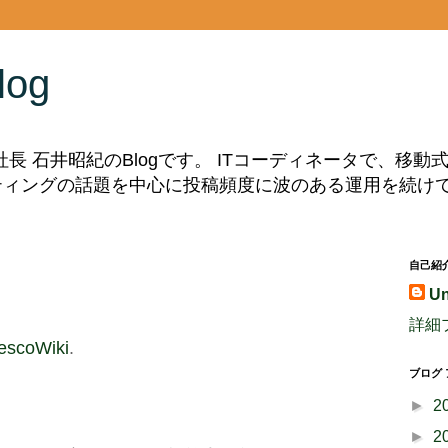
log
副社長 石井昭紀のBlogです。 ITコーディネータで、移
ルティングの話題を中心に投稿頻度に波のある運用を続け
自己紹
U
詳細
rescoWiki
.
ブログ
►
2
►
2