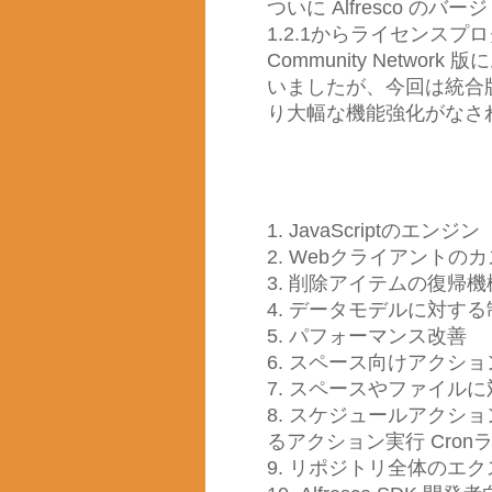
ついに Alfresco の
1.2.1からライセンス
Community Netw
いましたが、今回は統合
り大幅な機能強化がなさ
1. JavaScriptの
2. Webクライアント
3. 削除アイテムの復帰機
4. データモデルに対す
5. パフォーマンス改善
6. スペース向けアクシ
7. スペースやファイル
8. スケジュールアクシ
るアクション実行 Cron
9. リポジトリ全体のエ