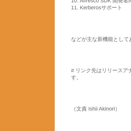
10. Alfresco SDK 
11. Kerberosサポート
などが主な新機能として
# リンク先はリリースア
す。
（文責 Ishii Akinori）