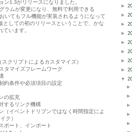
バージョン1.3がリリースになりました。
►
2
プログラムが変更になり、無料で利用できる
►
2
ork 版においてもフル機能が実装されるようになって
版としての初のリリースということで、かな
►
2
れています。
►
2
►
2
►
2
►
2
エンジン（スクリプトによるカスタマイズ）
のカスタマイズフレームワーク
►
2
構
▼
2
る制約条件や必須項目の設定
ョンの拡充
に対するリンク機構
ョン（イベントドリブンではなく時間指定によ
ライク）
クスポート、インポート