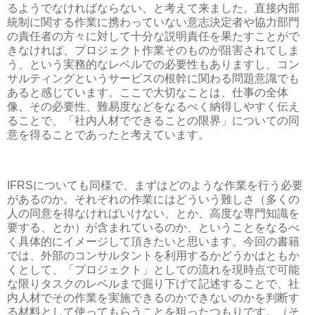
るようでなければならない、と考えて来ました。直接内部
統制に関する作業に携わっていない意志決定者や協力部門
の責任者の方々に対して十分な説明責任を果たすことがで
きなければ、プロジェクト作業そのものが阻害されてしま
う、という実務的なレベルでの必要性もありますし、コン
サルティングというサービスの根幹に関わる問題意識でも
あると感じています。ここで大切なことは、仕事の全体
像、その必要性、難易度などをなるべく納得しやすく伝え
ることで、「社内人材でできることの限界」についての同
意を得ることであったと考えています。
IFRSについても同様で、まずはどのような作業を行う必要
があるのか。それぞれの作業にはどういう難しさ（多くの
人の同意を得なければいけない、とか、高度な専門知識を
要する、とか）が含まれているのか、ということをなるべ
く具体的にイメージして頂きたいと思います。今回の書籍
では、外部のコンサルタントを利用するかどうかはともか
くとして、「プロジェクト」としての流れを現時点で可能
な限りタスクのレベルまで掘り下げて記述することで、社
内人材でその作業を実施できるのかできないのかを判断す
る材料として使ってもらうことを狙ったつもりです。（そ