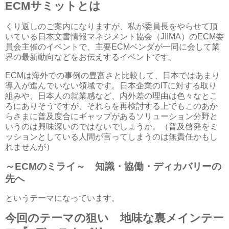
ECMサミットとは
くり返しのご案内になりますが、私が委員長をやらせて頂
いている日本文書情報マネジメント協会（JIIMA）のECM委
員会主催のイベントで、主要ECMベンダが一同に会して業
界の最新動向などをお伝えするイベントです。
ECMは海外での事例の豊富さと比較して、日本ではあまり
導入が進んでいない領域です。日本企業のITに対する取り
組みや、日本人の就業感など、内外差の理由は色々なとこ
ろにありそうですが、それらを再検討する上でもこのあか
らさまに普及度合にギャップがあるソリューション分野と
いうのは興味深いのではないでしょうか。（普及啓発をミ
ッションとしている人間が言ってしまうのは無責任かもし
れませんが）
～ECMのミライ～ 知識・協働・ディカバリーの
先へ
というテーマになっています。
今回のテーマの狙い 地味な裏メインテー