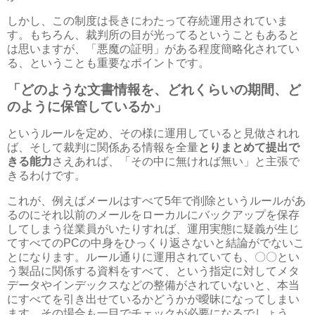
しかし、この制度は長きにわたって存続運用されていま
す。もちろん、裁判所の目が光ってるということもあると
は思いますが、「悪魔の証明」がある程度簡略化されてい
る、ということも重要なポイントです。
「どのような文書情報を、どれくらいの期間、ど
のように保管しているか」
というルールを定め、その様に運用していると見做されれ
ば、そして裁判に関係ある情報を全量
とりまとめて提出で
きる能力
さえあれば、「その中に無ければ無い」と主張で
きるわけです。
これが、例えばメールはすべて5年で削除というルールがあ
るのにそれ以前のメールをローカルにバックアップを保存
してしまう従業員がいたりすれば、運用実態に疑義が生じ
てすべてのPCの中身をひっくり返さないと結論がでないこ
とになります。ルール通りに運用されていても、〇〇とい
う製品に関係する資料をすべて、という指定に対してメタ
データやインデックスなどの整備がされていないと、本当
にすべてを引き出せているかどうかが曖昧になってしまい
ます。その場合も一目でチェックが必要になるでしょう。