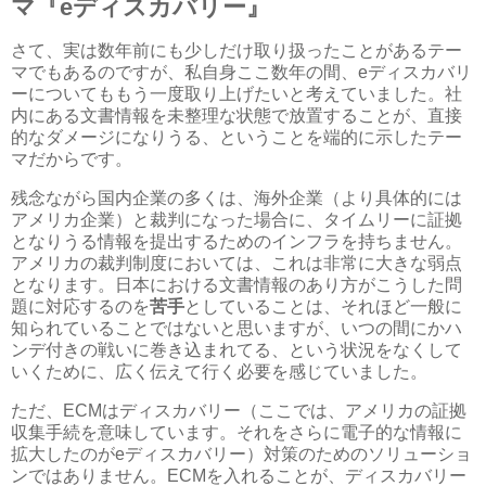
マ『eディスカバリー』
さて、実は数年前にも少しだけ取り扱ったことがあるテー
マでもあるのですが、私自身ここ数年の間、eディスカバリ
ーについてももう一度取り上げたいと考えていました。社
内にある文書情報を未整理な状態で放置することが、直接
的なダメージになりうる、ということを端的に示したテー
マだからです。
残念ながら国内企業の多くは、海外企業（より具体的には
アメリカ企業）と裁判になった場合に、タイムリーに証拠
となりうる情報を提出するためのインフラを持ちません。
アメリカの裁判制度においては、これは非常に大きな弱点
となります。日本における文書情報のあり方がこうした問
題に対応するのを
苦手
としていることは、それほど一般に
知られていることではないと思いますが、いつの間にかハ
ンデ付きの戦いに巻き込まれてる、という状況をなくして
いくために、広く伝えて行く必要を感じていました。
ただ、ECMはディスカバリー（ここでは、アメリカの証拠
収集手続を意味しています。それをさらに電子的な情報に
拡大したのがeディスカバリー）対策のためのソリューショ
ンではありません。ECMを入れることが、ディスカバリー