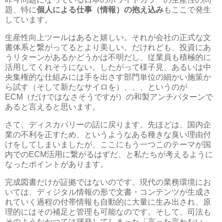
題、特に
個人による仕事（情報）の抱え込み
もここで発生
しています。
生産性向上ツールはあると嬉しい。それが会社の正式な文
書体系と繋がってるとより美しい。だけれども、投資にあ
うリターンがあるかどうかは不明だし、従業員も積極的に
活用してくれそうにない。したがって様子見、あるいは中
央集権的な仕組みには手を出さす部門単位の細かい施策か
ら試す（そして新たなサイロを）、、、というのが
ECM（だけではなさそうですが）の和製アンチパターンで
あると言えると思います。
さて、ディスカバリーの話に戻ります。先ほどは、国内企
業の不利を正すため、というようなある種きな臭い理由付
けをしてしまいましたが、ここにもう一つこのテーマが国
内でのECM活用に繋がるはずだ、と私たちが考えるように
なったポイントがあります。
完成図書だけが証拠ではないのです。現代の業務環境にお
いては、ディジタル情報の形で文書・コンテンツが生成さ
れていく過程の付帯情報も自動的に大量に生み出され、原
理的にはその補足と管理も可能なのです。そして、司法も
そのようなかつては揮発してしまった「言った言わない」