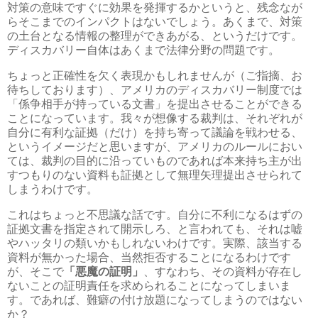
対策の意味ですぐに効果を発揮するかというと、残念なが
らそこまでのインパクトはないでしょう。あくまで、対策
の土台となる情報の整理ができあがる、というだけです。
ディスカバリー自体はあくまで法律分野の問題です。
ちょっと正確性を欠く表現かもしれませんが（ご指摘、お
待ちしております）、アメリカのディスカバリー制度では
「係争相手が持っている文書」を提出させることができる
ことになっています。我々が想像する裁判は、それぞれが
自分に有利な証拠（だけ）を持ち寄って議論を戦わせる、
というイメージだと思いますが、アメリカのルールにおい
ては、裁判の目的に沿っていものであれば本来持ち主が出
すつもりのない資料も証拠として無理矢理提出させられて
しまうわけです。
これはちょっと不思議な話です。自分に不利になるはずの
証拠文書を指定されて開示しろ、と言われても、それは嘘
やハッタリの類いかもしれないわけです。実際、該当する
資料が無かった場合、当然拒否することになるわけです
が、そこで
「悪魔の証明」
、すなわち、その資料が存在し
ないことの証明責任を求められることになってしまいま
す。であれば、難癖の付け放題になってしまうのではない
か？