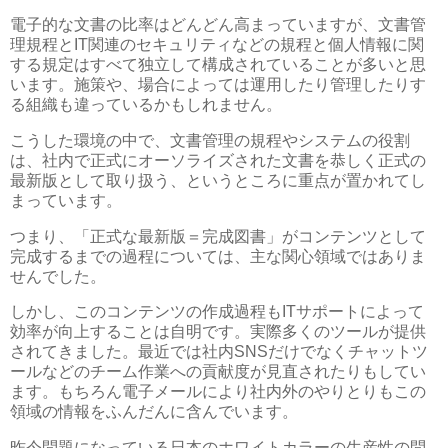
電子的な文書の比率はどんどん高まっていますが、文書管
理規程とIT関連のセキュリティなどの規程と個人情報に関
する規定はすべて独立して構成されていることが多いと思
います。施策や、場合によっては運用したり管理したりす
る組織も違っているかもしれません。
こうした環境の中で、文書管理の規程やシステムの役割
は、社内で正式にオーソライズされた文書を恭しく正式の
最新版として取り扱う、というところに重点が置かれてし
まっています。
つまり、「正式な最新版＝完成図書」がコンテンツとして
完成するまでの過程については、主な関心領域ではありま
せんでした。
しかし、このコンテンツの作成過程もITサポートによって
効率が向上することは自明です。実際多くのツールが提供
されてきました。最近では社内SNSだけでなくチャットツ
ールなどのチーム作業への貢献度が見直されたりもしてい
ます。もちろん電子メールにより社内外のやりとりもこの
領域の情報をふんだんに含んでいます。
昨今問題になっている日本のホワイトカラーの生産性の問