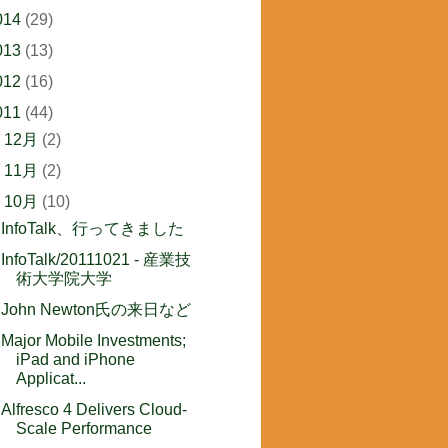
014
(29)
013
(13)
012
(16)
011
(44)
►
12月
(2)
►
11月
(2)
▼
10月
(10)
InfoTalk、行ってきました
InfoTalk/20111021 - 産業技
術大学院大学
John Newton氏の来日など
Major Mobile Investments;
iPad and iPhone
Applicat...
Alfresco 4 Delivers Cloud-
Scale Performance