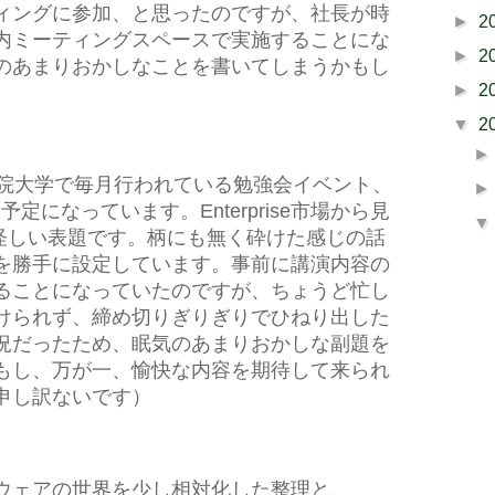
ィングに参加、と思ったのですが、社長が時
►
2
内ミーティングスペースで実施することにな
►
2
のあまりおかしなことを書いてしまうかもし
►
2
▼
2
学院大学で毎月行われている勉強会イベント、
く予定になっています。Enterprise市場から見
いう、怪しい表題です。柄にも無く砕けた感じの話
を勝手に設定しています。事前に講演内容の
ることになっていたのですが、ちょうど忙し
けられず、締め切りぎりぎりでひねり出した
況だったため、眠気のあまりおかしな副題を
もし、万が一、愉快な内容を期待して来られ
申し訳ないです）
ウェアの世界を少し相対化した整理と、