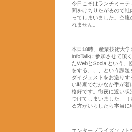
今日こそはランチミーテ
間をけちりたがるので社
ってしまいました。空腹
れません。
本日18時、産業技術大
InfoTalkに参加させて頂
たWebとSocialと
をする、、、という課題
ダイジェストをお送りす
い時期でなかなか手が着
格好です。徹夜に近い状
つけてしまいました。（
る方がいらしたら本当に
エンタープライズソフト