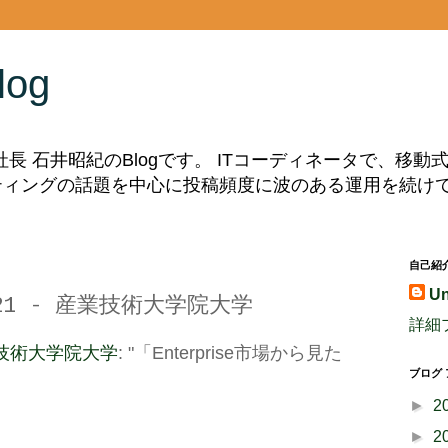
log
副社長 石井昭紀のBlogです。 ITコーディネータで、移
ルティングの話題を中心に投稿頻度に波のある運用を続け
自己紹
U
11021 - 産業技術大学院大学
詳細
- 産業技術大学院大学
: "「Enterprise市場から見た
ブログ
►
2
►
2