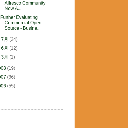
Alfresco Community
Now A...
Further Evaluating
Commercial Open
Source - Busine...
►
7月
(24)
►
6月
(12)
►
3月
(1)
008
(19)
007
(36)
006
(55)