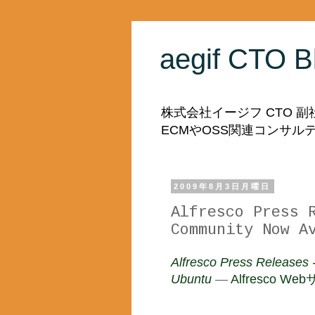
aegif CTO B
株式会社イージフ CTO 
ECMやOSS関連コンサ
2009年8月3日月曜日
Alfresco Press 
Community Now A
Alfresco Press Releases 
Ubuntu
—
Alfresco We