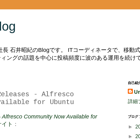
log
副社長 石井昭紀のBlogです。 ITコーディネータで、移
ルティングの話題を中心に投稿頻度に波のある運用を続け
自己紹
U
Releases - Alfresco
vailable for Ubuntu
詳細
- Alfresco Community Now Available for
ブログ
bサイト
：
►
2
►
2