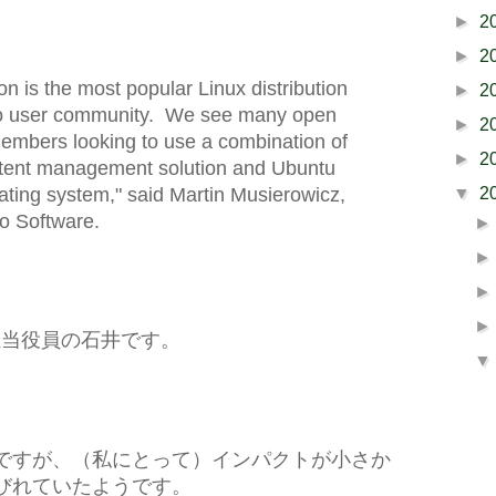
►
2
►
2
n is the most popular Linux distribution
►
2
co user community. We see many open
►
2
mbers looking to use a combination of
►
2
ontent management solution and Ubuntu
▼
2
ating system," said Martin Musierowicz,
co Software.
術担当役員の石井です。
ですが、（私にとって）インパクトが小さか
びれていたようです。